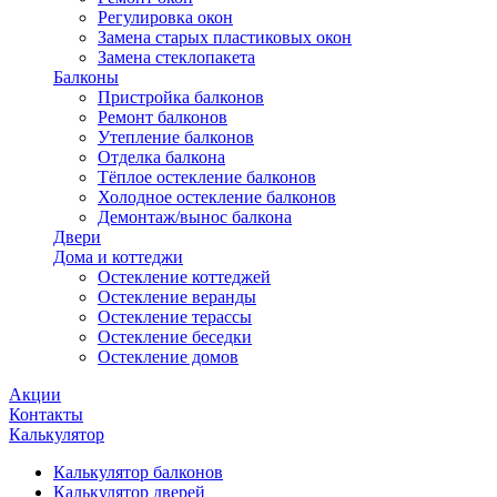
Регулировка окон
Замена старых пластиковых окон
Замена стеклопакета
Балконы
Пристройка балконов
Ремонт балконов
Утепление балконов
Отделка балкона
Тёплое остекление балконов
Холодное остекление балконов
Демонтаж/вынос балкона
Двери
Дома и коттеджи
Остекление коттеджей
Остекление веранды
Остекление терассы
Остекление беседки
Остекление домов
Акции
Контакты
Калькулятор
Калькулятор балконов
Калькулятор дверей