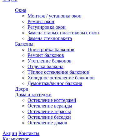
Окна
Монтаж / установка окон
Ремонт окон
Регулировка окон
Замена старых пластиковых окон
Замена стеклопакета
Балконы
Пристройка балконов
Ремонт балконов
Утепление балконов
Отделка балкона
Тёплое остекление балконов
Холодное остекление балконов
Демонтаж/вынос балкона
Двери
Дома и коттеджи
Остекление коттеджей
Остекление веранды
Остекление терассы
Остекление беседки
Остекление домов
Акции
Контакты
Калькулятор