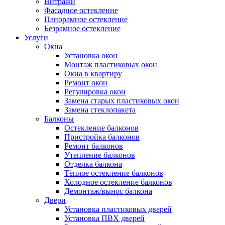
Витражи
Фасадное остекление
Панорамное остекление
Безрамное остекление
Услуги
Окна
Установка окон
Монтаж пластиковых окон
Окна в квартиру
Ремонт окон
Регулировка окон
Замена старых пластиковых окон
Замена стеклопакета
Балконы
Остекление балконов
Пристройка балконов
Ремонт балконов
Утепление балконов
Отделка балкона
Тёплое остекление балконов
Холодное остекление балконов
Демонтаж/вынос балкона
Двери
Установка пластиковых дверей
Установка ПВХ дверей