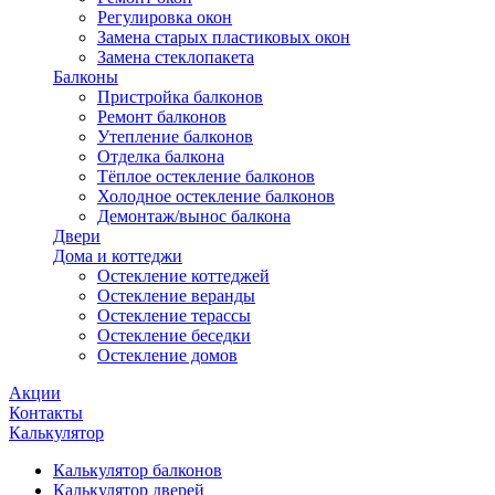
Регулировка окон
Замена старых пластиковых окон
Замена стеклопакета
Балконы
Пристройка балконов
Ремонт балконов
Утепление балконов
Отделка балкона
Тёплое остекление балконов
Холодное остекление балконов
Демонтаж/вынос балкона
Двери
Дома и коттеджи
Остекление коттеджей
Остекление веранды
Остекление терассы
Остекление беседки
Остекление домов
Акции
Контакты
Калькулятор
Калькулятор балконов
Калькулятор дверей