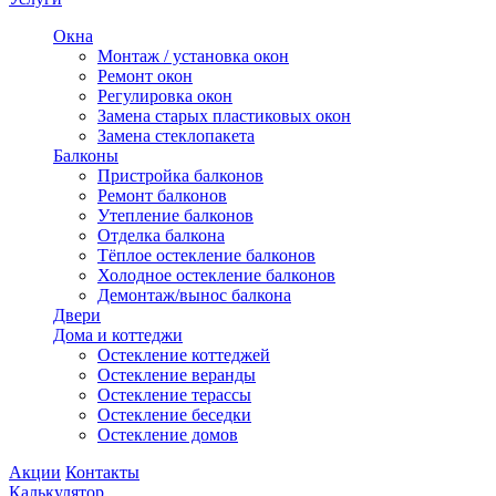
Окна
Монтаж / установка окон
Ремонт окон
Регулировка окон
Замена старых пластиковых окон
Замена стеклопакета
Балконы
Пристройка балконов
Ремонт балконов
Утепление балконов
Отделка балкона
Тёплое остекление балконов
Холодное остекление балконов
Демонтаж/вынос балкона
Двери
Дома и коттеджи
Остекление коттеджей
Остекление веранды
Остекление терассы
Остекление беседки
Остекление домов
Акции
Контакты
Калькулятор