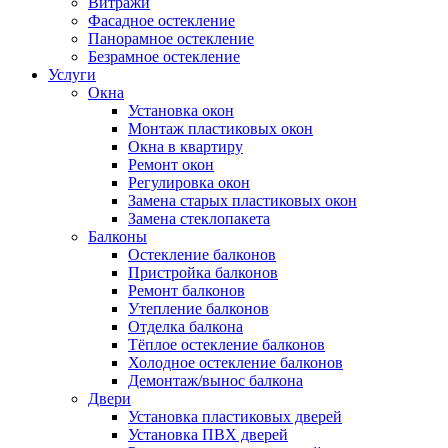
Витражи
Фасадное остекление
Панорамное остекление
Безрамное остекление
Услуги
Окна
Установка окон
Монтаж пластиковых окон
Окна в квартиру
Ремонт окон
Регулировка окон
Замена старых пластиковых окон
Замена стеклопакета
Балконы
Остекление балконов
Пристройка балконов
Ремонт балконов
Утепление балконов
Отделка балкона
Тёплое остекление балконов
Холодное остекление балконов
Демонтаж/вынос балкона
Двери
Установка пластиковых дверей
Установка ПВХ дверей