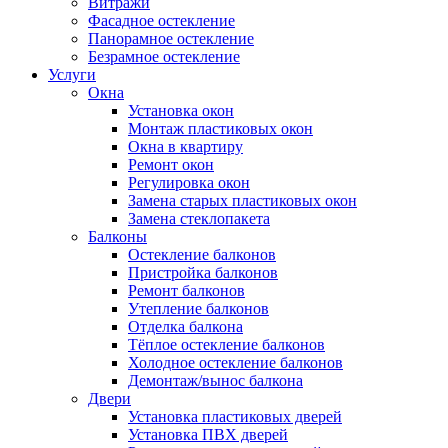
Витражи
Фасадное остекление
Панорамное остекление
Безрамное остекление
Услуги
Окна
Установка окон
Монтаж пластиковых окон
Окна в квартиру
Ремонт окон
Регулировка окон
Замена старых пластиковых окон
Замена стеклопакета
Балконы
Остекление балконов
Пристройка балконов
Ремонт балконов
Утепление балконов
Отделка балкона
Тёплое остекление балконов
Холодное остекление балконов
Демонтаж/вынос балкона
Двери
Установка пластиковых дверей
Установка ПВХ дверей