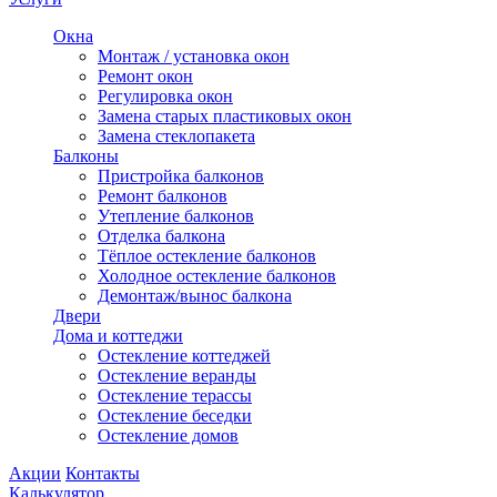
Окна
Монтаж / установка окон
Ремонт окон
Регулировка окон
Замена старых пластиковых окон
Замена стеклопакета
Балконы
Пристройка балконов
Ремонт балконов
Утепление балконов
Отделка балкона
Тёплое остекление балконов
Холодное остекление балконов
Демонтаж/вынос балкона
Двери
Дома и коттеджи
Остекление коттеджей
Остекление веранды
Остекление терассы
Остекление беседки
Остекление домов
Акции
Контакты
Калькулятор