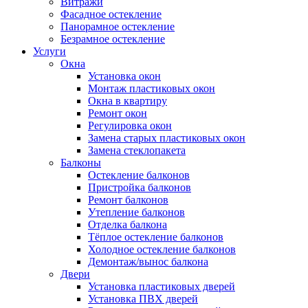
Витражи
Фасадное остекление
Панорамное остекление
Безрамное остекление
Услуги
Окна
Установка окон
Монтаж пластиковых окон
Окна в квартиру
Ремонт окон
Регулировка окон
Замена старых пластиковых окон
Замена стеклопакета
Балконы
Остекление балконов
Пристройка балконов
Ремонт балконов
Утепление балконов
Отделка балкона
Тёплое остекление балконов
Холодное остекление балконов
Демонтаж/вынос балкона
Двери
Установка пластиковых дверей
Установка ПВХ дверей