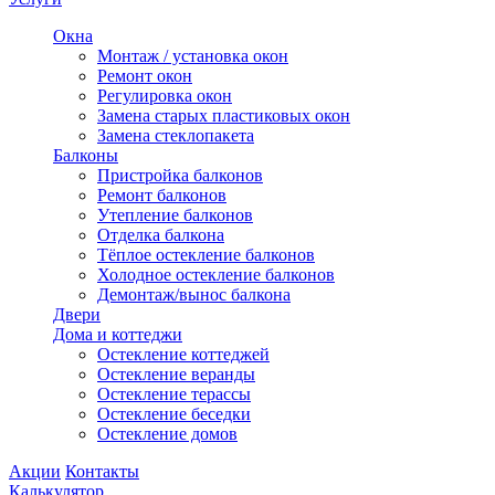
Окна
Монтаж / установка окон
Ремонт окон
Регулировка окон
Замена старых пластиковых окон
Замена стеклопакета
Балконы
Пристройка балконов
Ремонт балконов
Утепление балконов
Отделка балкона
Тёплое остекление балконов
Холодное остекление балконов
Демонтаж/вынос балкона
Двери
Дома и коттеджи
Остекление коттеджей
Остекление веранды
Остекление терассы
Остекление беседки
Остекление домов
Акции
Контакты
Калькулятор