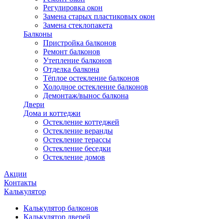
Регулировка окон
Замена старых пластиковых окон
Замена стеклопакета
Балконы
Пристройка балконов
Ремонт балконов
Утепление балконов
Отделка балкона
Тёплое остекление балконов
Холодное остекление балконов
Демонтаж/вынос балкона
Двери
Дома и коттеджи
Остекление коттеджей
Остекление веранды
Остекление терассы
Остекление беседки
Остекление домов
Акции
Контакты
Калькулятор
Калькулятор балконов
Калькулятор дверей